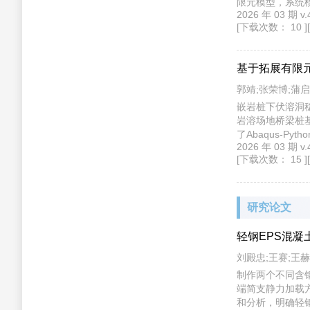
限元模型，系统
2026 年 03 
含噪声数据样本
[下载次数： 10 ]
积神经网络模型
鲁棒性。
基于拓展有限
郭靖;张荣博;蒲启
嵌岩桩下伏溶洞
岩溶场地桥梁桩
了Abaqus-
2026 年 03 期
量计算，采用控
[下载次数： 15 ]
的影响程度，系
为压密与应力重
阶段；溶洞稳定
究成果完善了岩
研究论文
论依据与技术支
轻钢EPS混
刘殿忠;王赛;王赫
制作两个不同含
端简支静力加载
和分析，明确轻