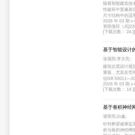
随着智能建造技
性破坏中普遍表
尺寸结构中的适
2026 年 03 
柱、剪力墙等典
资助项目（JQ22
辑，评述了灰度
[下载次数： 24 ]
数据驱动方法在
多尺度混凝土构
合，将为混凝土
基于智能设计
张晨阳;李文亮;
建筑抗震设计规
重视，尤其在空
估GB 5001
2026 年 03 期
元模型进行动力
[下载次数： 14 ]
和坡度等参数对
中国规范设计值
架；节点水平加
基于卷积神经
著增大。基于上
构件地震荷载，
谢荣亮;白鑫;
针对桥梁健康监
析与卷积神经网络