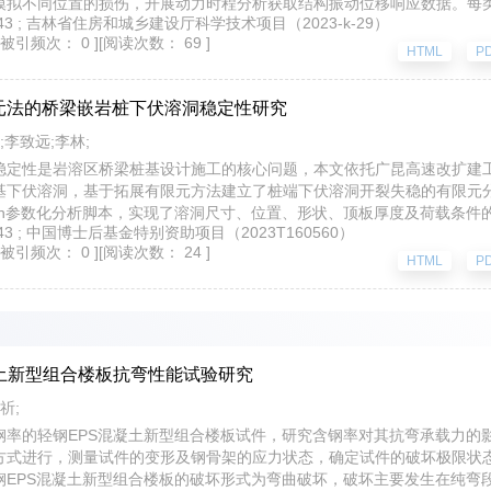
模拟不同位置的损伤，开展动力时程分析获取结构振动位移响应数据。每类
期 v.43 ; 吉林省住房和城乡建设厅科学技术项目（2023-k-29）
，构建多维度训练数据集，采用抽样法按比例划分训练集、验证集与测试
[被引频次： 0 ]
[阅读次数： 69 ]
进行损伤特征学习。在不同水平的噪声干扰下，该模型能够保持较高的识
HTML
P
元法的桥梁嵌岩桩下伏溶洞稳定性研究
;李致远;李林;
稳定性是岩溶区桥梁桩基设计施工的核心问题，本文依托广昆高速改扩建
基下伏溶洞，基于拓展有限元方法建立了桩端下伏溶洞开裂失稳的有限元
Python参数化分析脚本，实现了溶洞尺寸、位置、形状、顶板厚度及荷载条
 v.43 ; 中国博士后基金特别资助项目（2023T160560）
制变量法定量分析了顶板厚度、桩顶荷载、溶洞形状及溶洞相对桩底的水
[被引频次： 0 ]
[阅读次数： 24 ]
统研究了扩展桩端荷载下溶洞失稳机制与影响。研究结果表明，桩端下伏
HTML
P
分布阶段、裂纹萌生与局部屈服阶段、裂纹扩展与塑性区贯通阶段、整体
性随着顶板厚度增加而显著提升；溶洞形状和荷载偏心作用对溶洞稳定性
溶区嵌岩桩稳定性分析方法，为类似强岩溶场地桥梁桩基设计优化与工程
撑。
凝土新型组合楼板抗弯性能试验研究
祈;
钢率的轻钢EPS混凝土新型组合楼板试件，研究含钢率对其抗弯承载力的
方式进行，测量试件的变形及钢骨架的应力状态，确定试件的破坏极限状
钢EPS混凝土新型组合楼板的破坏形式为弯曲破坏，破坏主要发生在纯弯