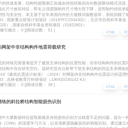
术的快速发展，结构性能预测正加速由传统经验拟合向数据驱动模式演进
现出尺寸效应特征，即名义强度随构件尺寸增大而下降，进而制约传统承
用性与安全性。本文基于近年来国内外的大规模试验数据库，系统回顾了
期 v.43 ; 国家重点研发计划项目（2018YFC1504302）; 北京市自然科学基金
型构件的尺寸效应研究进展，重点梳理了试验数据库的构建路径、参数识
025）; 国家自然科学基金资助项目（51822801）
关联、多元回归等数据驱动方法在尺寸效应研究与预测模型修正中的应用
[被引频次： 0 ]
[阅读次数： 51 ]
预测精度、参数敏感性识别及多工况适应性方面相较传统模型具有一定优
HTML
P
件的性能评估与设计优化提供理论支撑。展望未来，大规模试验数据库与
构件性能预测与结构设计智能化提供坚实支撑，助力智能建造理论与实践
的网架中非结构构件地震荷载研究
范的持续完善显著提升了建筑主体结构的抗震性能，但非结构构件的抗震
间结构中存在研究空白。该研究旨在分析带下部支承结构的四边支承网架
1—2010《建筑抗震设计标准》（2024）对网架内非结构构件抗震设计的适
 v.43 ; 吉林省教育厅科研项目（JJKH20230142 KJ）
时程分析，研究提出了智能识别节点动力响应的方法，系统揭示了跨度、
[被引频次： 0 ]
[阅读次数： 38 ]
非结构构件地震荷载的影响规律。结果表明，该类网架中非结构构件所受
HTML
P
，表明现行规范适用性不足；上弦支承网架的节点最大水平加速度响应均
速度随跨度增大而降低，随坡度增大而升高；最大竖向加速度响应均值则
网络的斜拉桥结构智能损伤识别
述规律，研究结合智能建造理念构建了沈阳南站中央屋盖的数字孪生模型
并提出了针对性的智能抗震策略。
测中大量数据特征提取困难及传统损伤识别方法精度不足的问题，提出一
（CNN）的深度学习方法，以实现桥梁隐蔽损伤的智能识别。通过建立Ab