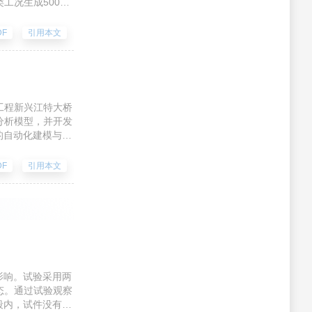
工况生成500个
集。采用改进型卷
别准确率和良好的
DF
引用本文
工程新兴江特大桥
分析模型，并开发
件的自动化建模与批
平偏移量对稳定性
溶洞失稳破坏表现
DF
引用本文
失稳与承载力丧失
产生显著影响。研
安全保障提供了理
影响。试验采用两
态。通过试验观察
段内，试件没有发