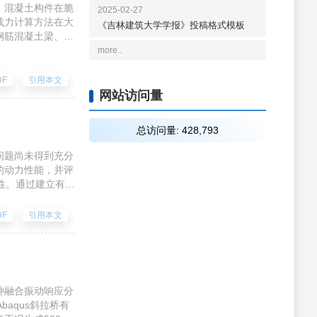
。混凝土构件在脆
2025-02-27
载力计算方法在大
《吉林建筑大学学报》投稿格式模板
钢筋混凝土梁、
别方法与建模逻
more..
效果。研究表明，
势，可为多类型、
DF
引用本文
人工智能的深度融
网站访问量
的深度融合。
总访问量:
428,793
问题尚未得到充分
的动力性能，并评
用性。通过建立有限
支承方式、长宽比
地震荷载可能超出
DF
引用本文
值高于下弦支承网
随长宽比增加而显
，评估了其非结构
种融合振动响应分
aqus斜拉桥有